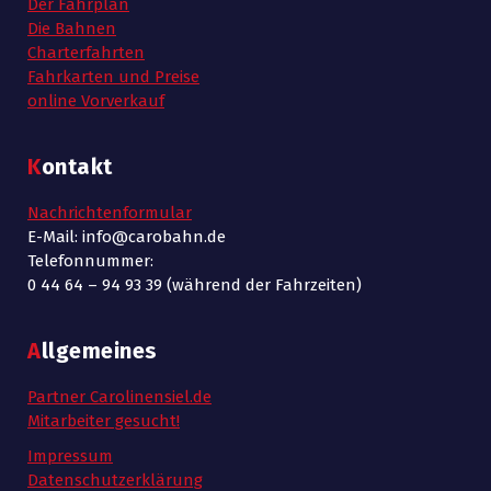
s
Der Fahrplan
ü
n
Die Bahnen
i
Charterfahrten
r
S
c
Fahrkarten und Preise
0
online Vorverkauf
u
h
1
c
t
Kontakt
/
h
e
Nachrichtenformular
1
n
e
E-Mail: info@carobahn.de
Telefonnummer:
-
0
u
0 44 64 – 94 93 39 (während der Fahrzeiten)
N
/
n
Allgemeines
a
2
d
v
Partner Carolinensiel.de
0
A
Mitarbeiter gesucht!
i
2
n
Impressum
g
Datenschutzerklärung