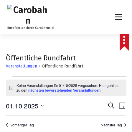
Z
u
m
I
n
Rundfahrten durch Carolinensiel
h
a
l
t
Öffentliche Rundfahrt
s
Veranstaltungen
Öffentliche Rundfahrt
p
r
V
i
Keine Veranstaltungen für 01/10/2025 vorgesehen. Hier geht es
n
Hinweis
zu den
nächsten bevorstehenden Veranstaltungen
.
e
g
e
r
V
01.10.2025
V
Suche
n
Tag
Datum
a
e
e
wählen.
Vorheriger Tag
Nächster Tag
r
n
r