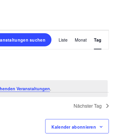
V
ranstaltungen suchen
Liste
Monat
Tag
e
r
a
n
s
henden Veranstaltungen
.
t
Nächster Tag
a
l
Kalender abonnieren
t