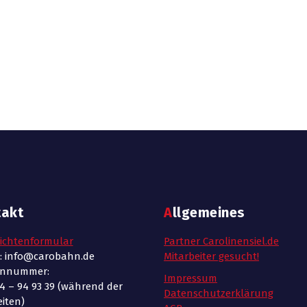
takt
Allgemeines
ichtenformular
Partner Carolinensiel.de
l: info@carobahn.de
Mitarbeiter gesucht!
onnummer:
Impressum
4 – 94 93 39 (während der
Datenschutzerklärung
iten)