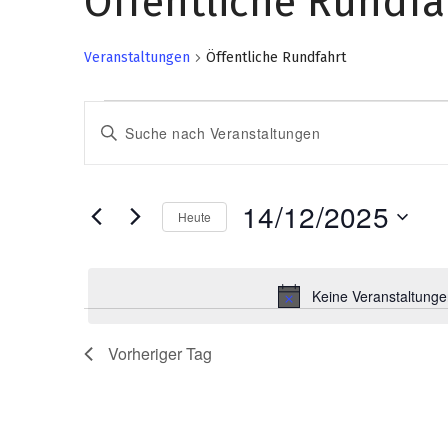
Öffentliche Rundfa
Veranstaltungen
Öffentliche Rundfahrt
V
V
Bitte
Schlüsselwort
e
e
eingeben.
r
r
Suche
14/12/2025
nach
Heute
a
a
Veranstaltungen
Datum
Schlüsselwort.
n
wählen.
n
Keine Veranstaltunge
s
s
t
t
Vorheriger Tag
a
a
l
l