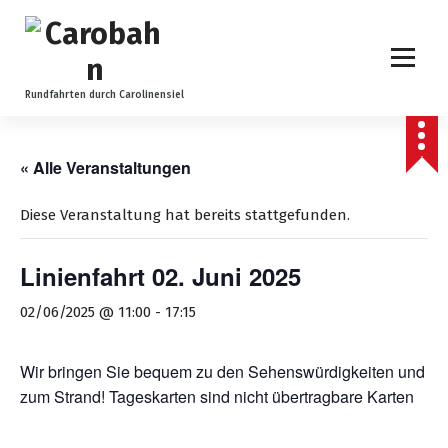
Z
u
m
I
n
Rundfahrten durch Carolinensiel
h
a
l
« Alle Veranstaltungen
t
s
Diese Veranstaltung hat bereits stattgefunden.
p
r
Linienfahrt 02. Juni 2025
i
n
02/06/2025 @ 11:00
-
17:15
g
e
n
Wir bringen Sie bequem zu den Sehenswürdigkeiten und
zum Strand! Tageskarten sind nicht übertragbare Karten