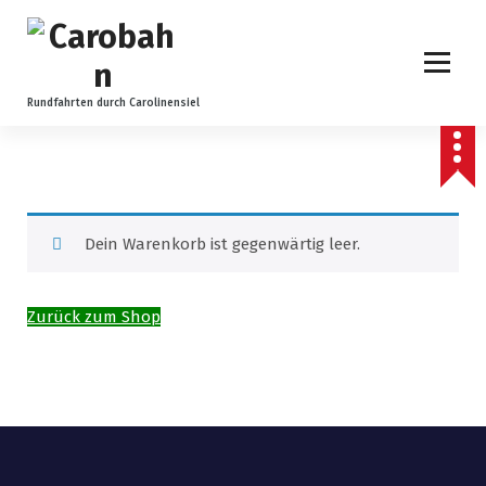
Z
u
m
I
n
Rundfahrten durch Carolinensiel
h
a
l
t
s
Dein Warenkorb ist gegenwärtig leer.
p
r
i
Zurück zum Shop
n
g
e
n