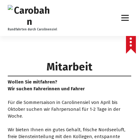
Z
u
m
I
n
Rundfahrten durch Carolinensiel
h
a
l
t
Mitarbeit
s
p
r
Wollen Sie mitfahren?
i
Wir suchen Fahrerinnen und Fahrer
n
g
Für die Sommersaison in Carolinensiel von April bis
e
Oktober suchen wir Fahrpersonal für 1-2 Tage in der
n
Woche.
Wir bieten Ihnen ein gutes Gehalt, frische Nordseeluft,
freie Diensteinteilung mit den Kollegen, entspannte