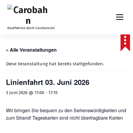
Z
u
m
I
n
Rundfahrten durch Carolinensiel
h
a
l
« Alle Veranstaltungen
t
s
Diese Veranstaltung hat bereits stattgefunden.
p
r
Linienfahrt 03. Juni 2026
i
n
3 Juni 2026 @ 11:00
-
17:15
g
e
n
Wir bringen Sie bequem zu den Sehenswürdigkeiten und
zum Strand! Tageskarten sind nicht übertragbare Karten