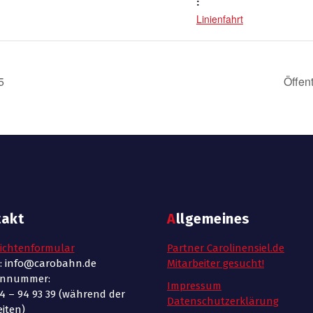
:
Linienfahrt
5
Öffen
takt
Allgemeines
ichtenformular
Partner Carolinensiel.de
l: info@carobahn.de
Mitarbeiter gesucht!
onnummer:
Impressum
4 – 94 93 39 (während der
Datenschutzerklärung
iten)