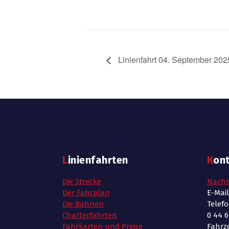
Linienfahrt 04. September 202
Linienfahrten
Kon
Die Strecke
Nachr
Der Fahrplan
E-Mai
Die Bahnen
Telef
Charterfahrten
0 44 6
Fahrkarten und Preise
Fahrze