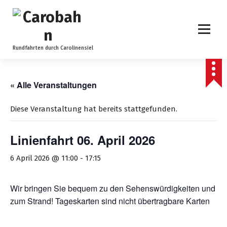
Z
u
m
I
n
Rundfahrten durch Carolinensiel
h
a
l
« Alle Veranstaltungen
t
s
Diese Veranstaltung hat bereits stattgefunden.
p
r
Linienfahrt 06. April 2026
i
n
6 April 2026 @ 11:00
-
17:15
g
e
n
Wir bringen Sie bequem zu den Sehenswürdigkeiten und
zum Strand! Tageskarten sind nicht übertragbare Karten