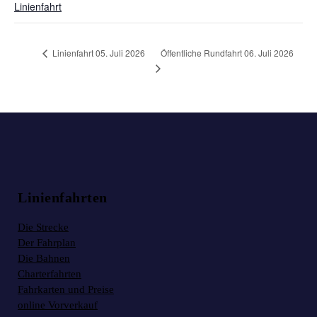
Linienfahrt
Öffentliche Rundfahrt 06. Juli 2026
Linienfahrt 05. Juli 2026
Linienfahrten
Die Strecke
Der Fahrplan
Die Bahnen
Charterfahrten
Fahrkarten und Preise
online Vorverkauf