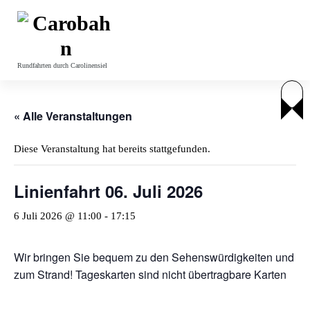
Z
u
m
I
Rundfahrten durch Carolinensiel
n
h
a
l
« Alle Veranstaltungen
t
s
Diese Veranstaltung hat bereits stattgefunden.
p
r
Linienfahrt 06. Juli 2026
i
n
6 Juli 2026 @ 11:00
-
17:15
g
e
n
Wir bringen Sie bequem zu den Sehenswürdigkeiten und
zum Strand! Tageskarten sind nicht übertragbare Karten