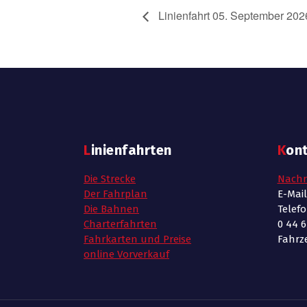
Linienfahrt 05. September 202
Linienfahrten
Kon
Die Strecke
Nachr
Der Fahrplan
E-Mai
Die Bahnen
Telef
Charterfahrten
0 44 6
Fahrkarten und Preise
Fahrze
online Vorverkauf