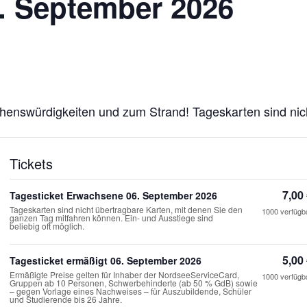
6. September 2026
henswürdigkeiten und zum Strand! Tageskarten sind nic
Tickets
7,00
Tagesticket Erwachsene 06. September 2026
Tageskarten sind nicht übertragbare Karten, mit denen Sie den
1000
verfügb
ganzen Tag mitfahren können. Ein- und Ausstiege sind
beliebig oft möglich.
5,00
Tagesticket ermäßigt 06. September 2026
Ermäßigte Preise gelten für Inhaber der NordseeServiceCard,
1000
verfügb
Gruppen ab 10 Personen, Schwerbehinderte (ab 50 % GdB) sowie
– gegen Vorlage eines Nachweises – für Auszubildende, Schüler
und Studierende bis 26 Jahre.