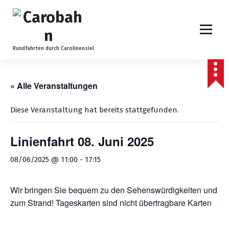
Z
u
m
I
n
Rundfahrten durch Carolinensiel
h
a
l
« Alle Veranstaltungen
t
s
Diese Veranstaltung hat bereits stattgefunden.
p
r
Linienfahrt 08. Juni 2025
i
n
08/06/2025 @ 11:00
-
17:15
g
e
n
Wir bringen Sie bequem zu den Sehenswürdigkeiten und
zum Strand! Tageskarten sind nicht übertragbare Karten