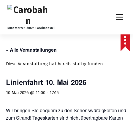
Z
u
m
I
n
Rundfahrten durch Carolinensiel
h
a
l
« Alle Veranstaltungen
t
s
Diese Veranstaltung hat bereits stattgefunden.
p
r
Linienfahrt 10. Mai 2026
i
n
10 Mai 2026 @ 11:00
-
17:15
g
e
n
Wir bringen Sie bequem zu den Sehenswürdigkeiten und
zum Strand! Tageskarten sind nicht übertragbare Karten