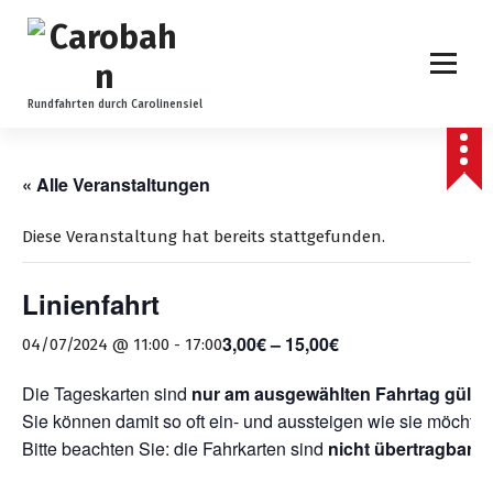
Z
u
m
I
n
Rundfahrten durch Carolinensiel
h
a
l
« Alle Veranstaltungen
t
s
Diese Veranstaltung hat bereits stattgefunden.
p
r
Linienfahrt
i
n
3,00€ – 15,00€
04/07/2024 @ 11:00
-
17:00
g
e
Die Tageskarten sind
nur am ausgewählten Fahrtag gültig
n
Sie können damit so oft ein- und aussteigen wie sie möchten
Bitte beachten Sie: die Fahrkarten sind
nicht übertragbar
.