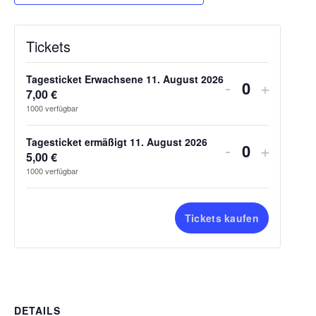
Tickets
Tagesticket Erwachsene 11. August 2026
Verringern 
Erhöhe
-
+
7,00
€
Anzahl
1000
verfügbar
Tagesticket ermäßigt 11. August 2026
Verringern 
Erhöhe 
-
+
5,00
€
Anzahl
1000
verfügbar
Tickets kaufen
DETAILS