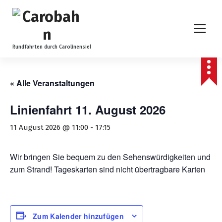
Z
u
m
I
n
Rundfahrten durch Carolinensiel
h
a
l
« Alle Veranstaltungen
t
s
Linienfahrt 11. August 2026
p
r
11 August 2026 @ 11:00
-
17:15
i
n
Wir bringen Sie bequem zu den Sehenswürdigkeiten und
g
zum Strand! Tageskarten sind nicht übertragbare Karten
e
n
Zum Kalender hinzufügen