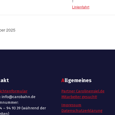
:
Linienfahrt
ober 2025
takt
Allgemeines
ichtenformular
Partner Carolinensiel.de
l: info@carobahn.de
Mitarbeiter gesucht!
onnummer:
Impressum
4 – 94 93 39 (während der
Datenschutzerklärung
iten)