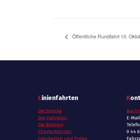
Öffentliche Rundfahrt 10. Okt
Linienfahrten
Kon
Die Strecke
Nachr
Der Fahrplan
E-Mai
Die Bahnen
Telef
Charterfahrten
0 44 6
Fahrkarten und Preise
Fahrze