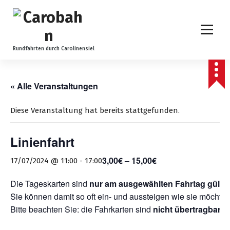
Z
u
m
I
n
Rundfahrten durch Carolinensiel
h
a
l
« Alle Veranstaltungen
t
s
Diese Veranstaltung hat bereits stattgefunden.
p
r
Linienfahrt
i
n
3,00€ – 15,00€
17/07/2024 @ 11:00
-
17:00
g
e
Die Tageskarten sind
nur am ausgewählten Fahrtag gültig
n
Sie können damit so oft ein- und aussteigen wie sie möchten
Bitte beachten Sie: die Fahrkarten sind
nicht übertragbar
.