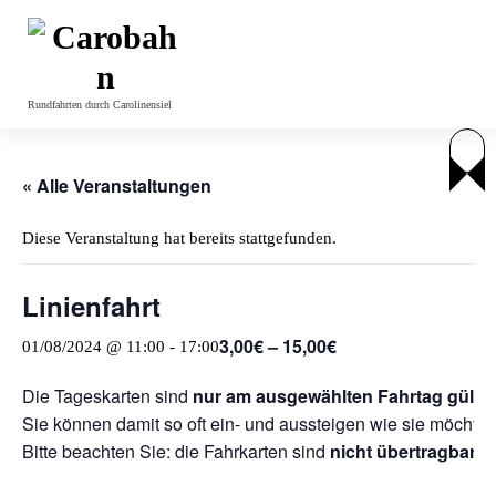
Z
u
m
I
Rundfahrten durch Carolinensiel
n
h
a
l
« Alle Veranstaltungen
t
s
Diese Veranstaltung hat bereits stattgefunden.
p
r
Linienfahrt
i
n
3,00€ – 15,00€
01/08/2024 @ 11:00
-
17:00
g
e
Die Tageskarten sind
nur am ausgewählten Fahrtag gültig
n
Sie können damit so oft ein- und aussteigen wie sie möchten
Bitte beachten Sie: die Fahrkarten sind
nicht übertragbar
.