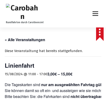
Z
u
m
I
n
Rundfahrten durch Carolinensiel
h
a
l
« Alle Veranstaltungen
t
s
Diese Veranstaltung hat bereits stattgefunden.
p
r
Linienfahrt
i
n
3,00€ – 15,00€
15/08/2024 @ 11:00
-
17:00
g
e
Die Tageskarten sind
nur am ausgewählten Fahrtag gültig
n
Sie können damit so oft ein- und aussteigen wie sie möchten
Bitte beachten Sie: die Fahrkarten sind
nicht übertragbar
.