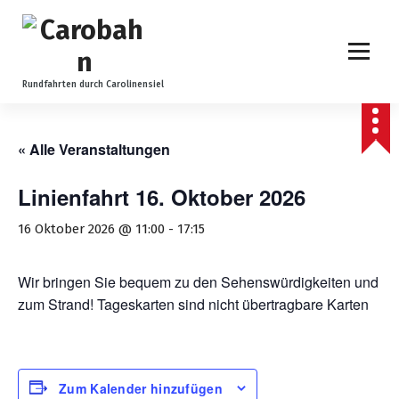
Z
u
m
I
n
Rundfahrten durch Carolinensiel
h
a
l
« Alle Veranstaltungen
t
s
Linienfahrt 16. Oktober 2026
p
r
16 Oktober 2026 @ 11:00
-
17:15
i
n
Wir bringen Sie bequem zu den Sehenswürdigkeiten und
g
zum Strand! Tageskarten sind nicht übertragbare Karten
e
n
Zum Kalender hinzufügen