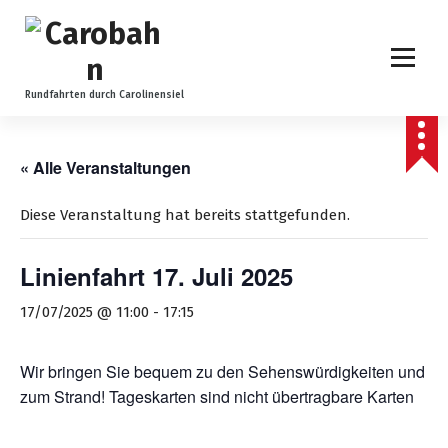
Z
u
m
I
n
Rundfahrten durch Carolinensiel
h
a
l
« Alle Veranstaltungen
t
s
Diese Veranstaltung hat bereits stattgefunden.
p
r
Linienfahrt 17. Juli 2025
i
n
17/07/2025 @ 11:00
-
17:15
g
e
n
Wir bringen Sie bequem zu den Sehenswürdigkeiten und
zum Strand! Tageskarten sind nicht übertragbare Karten