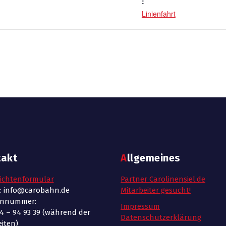
:
Linienfahrt
takt
Allgemeines
ichtenformular
Partner Carolinensiel.de
l: info@carobahn.de
Mitarbeiter gesucht!
onnummer:
Impressum
4 – 94 93 39 (während der
Datenschutzerklärung
iten)