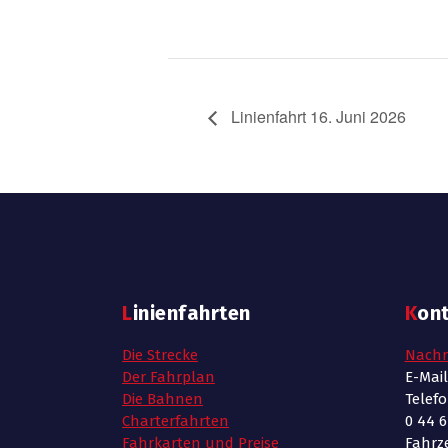
Linienfahrt 16. Juni 2026
Linienfahrten
Kon
Die Strecke
Nachr
Der Fahrplan
E-Mai
Die Bahnen
Telef
Charterfahrten
0 44 6
Fahrkarten und Preise
Fahrze