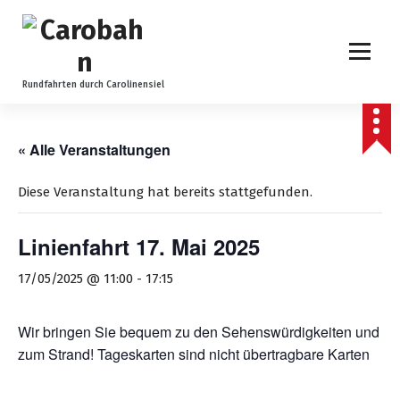
Z
u
m
I
n
Rundfahrten durch Carolinensiel
h
a
l
« Alle Veranstaltungen
t
s
Diese Veranstaltung hat bereits stattgefunden.
p
r
Linienfahrt 17. Mai 2025
i
n
17/05/2025 @ 11:00
-
17:15
g
e
n
Wir bringen Sie bequem zu den Sehenswürdigkeiten und
zum Strand! Tageskarten sind nicht übertragbare Karten