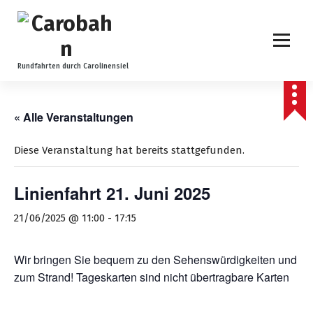
Z
u
m
I
n
Rundfahrten durch Carolinensiel
h
a
l
« Alle Veranstaltungen
t
s
Diese Veranstaltung hat bereits stattgefunden.
p
r
Linienfahrt 21. Juni 2025
i
n
21/06/2025 @ 11:00
-
17:15
g
e
n
Wir bringen Sie bequem zu den Sehenswürdigkeiten und
zum Strand! Tageskarten sind nicht übertragbare Karten