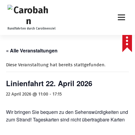
Z
u
m
I
n
Rundfahrten durch Carolinensiel
h
a
l
« Alle Veranstaltungen
t
s
Diese Veranstaltung hat bereits stattgefunden.
p
r
Linienfahrt 22. April 2026
i
n
22 April 2026 @ 11:00
-
17:15
g
e
n
Wir bringen Sie bequem zu den Sehenswürdigkeiten und
zum Strand! Tageskarten sind nicht übertragbare Karten