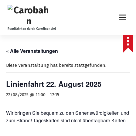
Z
u
m
I
n
Rundfahrten durch Carolinensiel
h
a
l
« Alle Veranstaltungen
t
s
Diese Veranstaltung hat bereits stattgefunden.
p
r
Linienfahrt 22. August 2025
i
n
22/08/2025 @ 11:00
-
17:15
g
e
n
Wir bringen Sie bequem zu den Sehenswürdigkeiten und
zum Strand! Tageskarten sind nicht übertragbare Karten