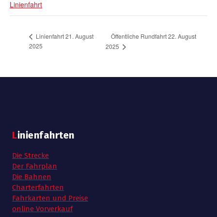
Linienfahrt
Öffentliche Rundfahrt 22. August
Linienfahrt 21. August
2025
2025
Linienfahrten
Die Strecke
Der Fahrplan
Die Bahnen
Charterfahrten
Fahrkarten und Preise
online Vorverkauf