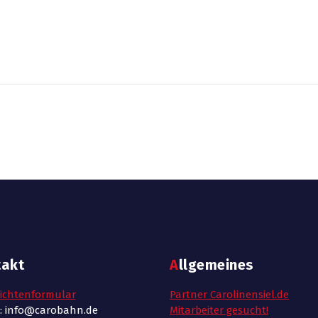
takt
Allgemeines
ichtenformular
Partner Carolinensiel.de
l: info@carobahn.de
Mitarbeiter gesucht!