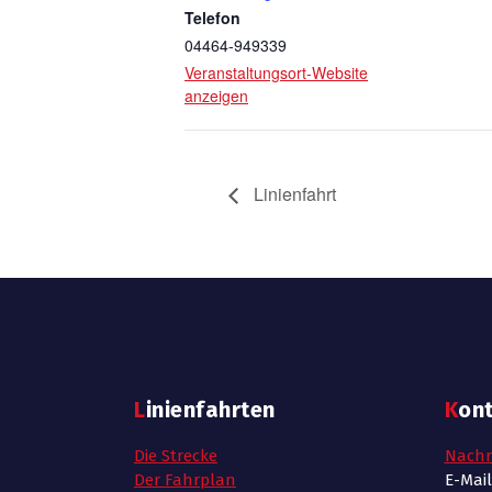
Telefon
04464-949339
Veranstaltungsort-Website
anzeigen
Linienfahrt
Linienfahrten
Kon
Die Strecke
Nachr
Der Fahrplan
E-Mai