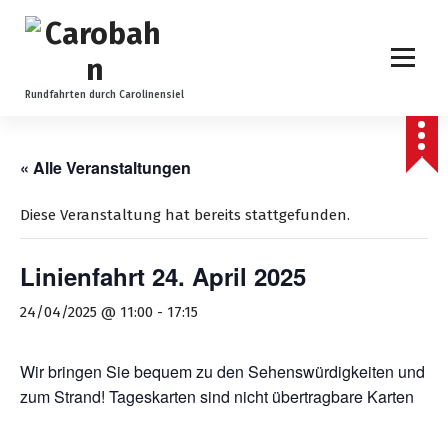
Z
u
m
I
n
Rundfahrten durch Carolinensiel
h
a
l
« Alle Veranstaltungen
t
s
Diese Veranstaltung hat bereits stattgefunden.
p
r
Linienfahrt 24. April 2025
i
n
24/04/2025 @ 11:00
-
17:15
g
e
n
Wir bringen Sie bequem zu den Sehenswürdigkeiten und
zum Strand! Tageskarten sind nicht übertragbare Karten