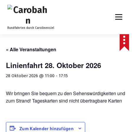
Z
u
m
I
n
Rundfahrten durch Carolinensiel
h
a
l
« Alle Veranstaltungen
t
s
Linienfahrt 28. Oktober 2026
p
r
28 Oktober 2026 @ 11:00
-
17:15
i
n
Wir bringen Sie bequem zu den Sehenswürdigkeiten und
g
zum Strand! Tageskarten sind nicht übertragbare Karten
e
n
Zum Kalender hinzufügen