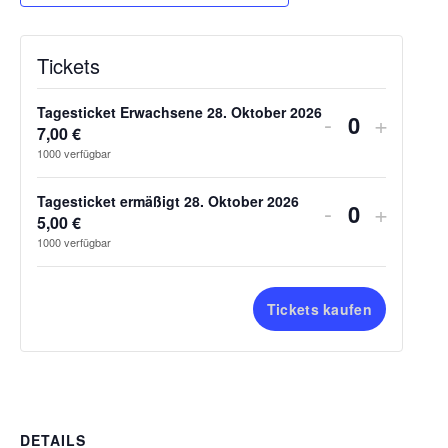
Tickets
Tagesticket Erwachsene 28. Oktober 2026
Verringern 
Erhöhe
-
+
7,00
€
Anzahl
1000
verfügbar
Tagesticket ermäßigt 28. Oktober 2026
Verringern 
Erhöhe
-
+
5,00
€
Anzahl
1000
verfügbar
Tickets kaufen
DETAILS