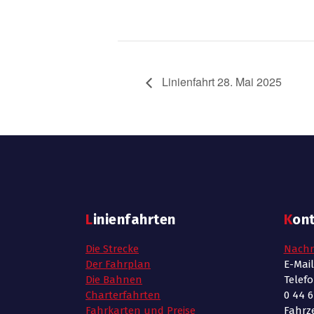
Linienfahrt 28. Mai 2025
Linienfahrten
Kon
Die Strecke
Nachr
Der Fahrplan
E-Mai
Die Bahnen
Telef
Charterfahrten
0 44 6
Fahrkarten und Preise
Fahrze