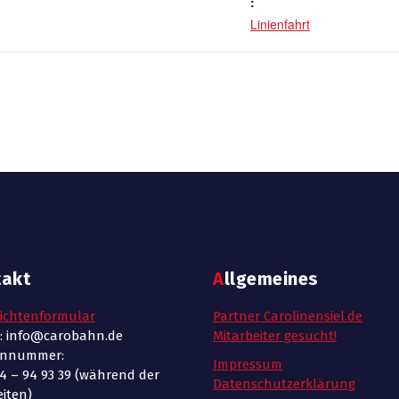
:
Linienfahrt
takt
Allgemeines
ichtenformular
Partner Carolinensiel.de
l: info@carobahn.de
Mitarbeiter gesucht!
onnummer:
Impressum
4 – 94 93 39 (während der
Datenschutzerklärung
iten)