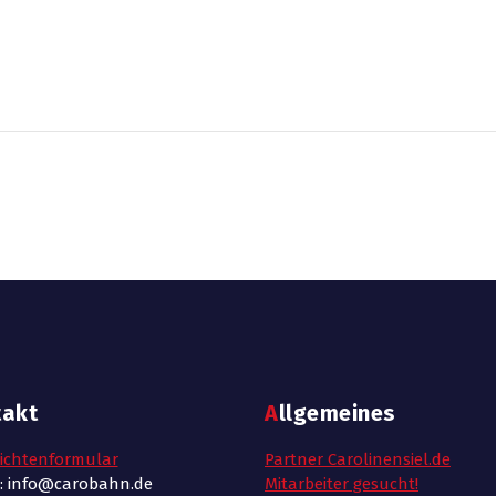
takt
Allgemeines
ichtenformular
Partner Carolinensiel.de
l: info@carobahn.de
Mitarbeiter gesucht!