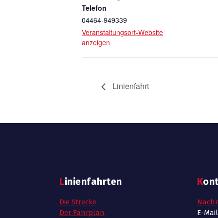
Telefon
04464-949339
Veranstaltungsort-Website
anzeigen
Linienfahrt
Linienfahrten
Kon
Die Strecke
Nachr
Der Fahrplan
E-Mai