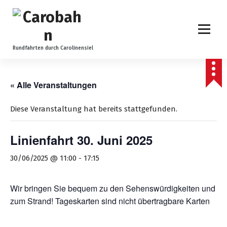
Z
u
m
I
n
Rundfahrten durch Carolinensiel
h
a
l
« Alle Veranstaltungen
t
s
Diese Veranstaltung hat bereits stattgefunden.
p
r
Linienfahrt 30. Juni 2025
i
n
30/06/2025 @ 11:00
-
17:15
g
e
n
Wir bringen Sie bequem zu den Sehenswürdigkeiten und
zum Strand! Tageskarten sind nicht übertragbare Karten