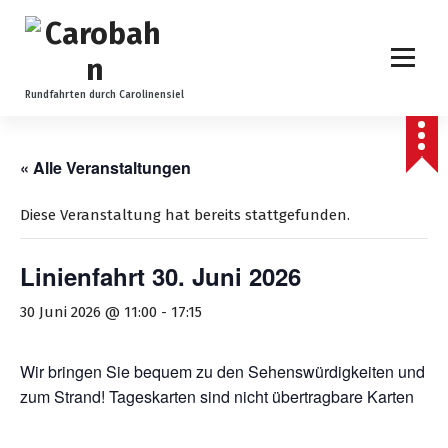
Z
u
m
I
n
Rundfahrten durch Carolinensiel
h
a
l
« Alle Veranstaltungen
t
s
Diese Veranstaltung hat bereits stattgefunden.
p
r
Linienfahrt 30. Juni 2026
i
n
30 Juni 2026 @ 11:00
-
17:15
g
e
n
Wir bringen Sie bequem zu den Sehenswürdigkeiten und
zum Strand! Tageskarten sind nicht übertragbare Karten