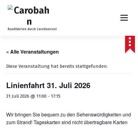
Z
u
m
I
n
Rundfahrten durch Carolinensiel
h
a
l
« Alle Veranstaltungen
t
s
Diese Veranstaltung hat bereits stattgefunden.
p
r
Linienfahrt 31. Juli 2026
i
n
31 Juli 2026 @ 11:00
-
17:15
g
e
n
Wir bringen Sie bequem zu den Sehenswürdigkeiten und
zum Strand! Tageskarten sind nicht übertragbare Karten