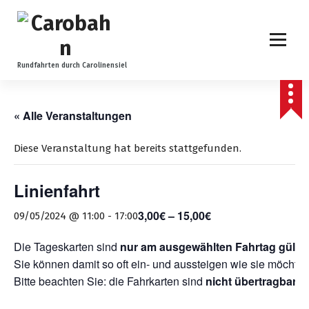
Z
u
m
I
n
Rundfahrten durch Carolinensiel
h
a
l
« Alle Veranstaltungen
t
s
Diese Veranstaltung hat bereits stattgefunden.
p
r
Linienfahrt
i
n
3,00€ – 15,00€
09/05/2024 @ 11:00
-
17:00
g
e
Die Tageskarten sind
nur am ausgewählten Fahrtag gültig
n
Sie können damit so oft ein- und aussteigen wie sie möchten
Bitte beachten Sie: die Fahrkarten sind
nicht übertragbar
.