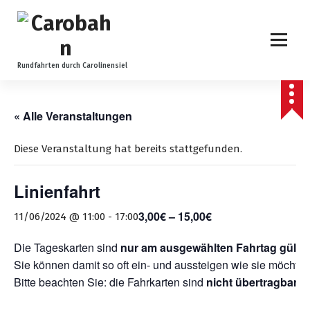
Z
u
m
I
n
Rundfahrten durch Carolinensiel
h
a
l
« Alle Veranstaltungen
t
s
Diese Veranstaltung hat bereits stattgefunden.
p
r
Linienfahrt
i
n
3,00€ – 15,00€
11/06/2024 @ 11:00
-
17:00
g
e
Die Tageskarten sind
nur am ausgewählten Fahrtag gültig
n
Sie können damit so oft ein- und aussteigen wie sie möchten
Bitte beachten Sie: die Fahrkarten sind
nicht übertragbar
.