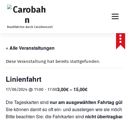
Z
u
m
I
n
Rundfahrten durch Carolinensiel
h
a
l
« Alle Veranstaltungen
t
s
Diese Veranstaltung hat bereits stattgefunden.
p
r
Linienfahrt
i
n
3,00€ – 15,00€
17/06/2024 @ 11:00
-
17:00
g
e
Die Tageskarten sind
nur am ausgewählten Fahrtag gültig
n
Sie können damit so oft ein- und aussteigen wie sie möchten
Bitte beachten Sie: die Fahrkarten sind
nicht übertragbar
.