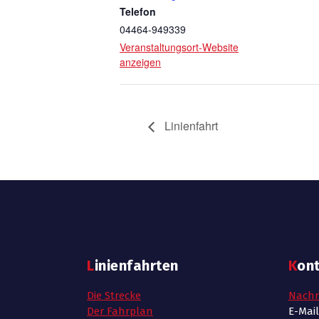
Telefon
04464-949339
Veranstaltungsort-Website
anzeigen
Linienfahrt
Linienfahrten
Kon
Die Strecke
Nachr
Der Fahrplan
E-Mai