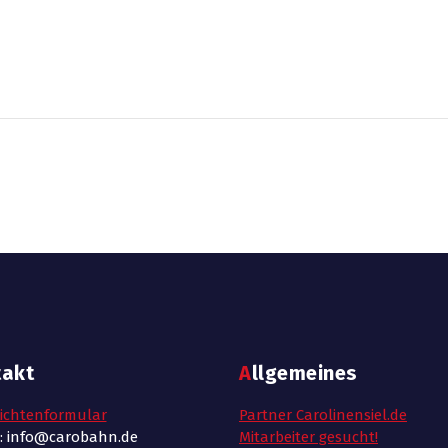
takt
Allgemeines
ichtenformular
Partner Carolinensiel.de
l: info@carobahn.de
Mitarbeiter gesucht!