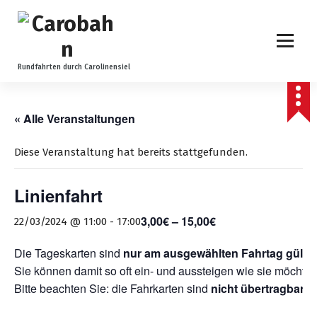
Z
u
m
I
n
Rundfahrten durch Carolinensiel
h
a
l
« Alle Veranstaltungen
t
s
Diese Veranstaltung hat bereits stattgefunden.
p
r
Linienfahrt
i
n
3,00€ – 15,00€
22/03/2024 @ 11:00
-
17:00
g
e
Die Tageskarten sind
nur am ausgewählten Fahrtag gültig
n
Sie können damit so oft ein- und aussteigen wie sie möchten
Bitte beachten Sie: die Fahrkarten sind
nicht übertragbar
.