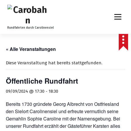
Z
u
m
I
n
Rundfahrten durch Carolinensiel
h
a
l
« Alle Veranstaltungen
t
s
Diese Veranstaltung hat bereits stattgefunden.
p
r
Öffentliche Rundfahrt
i
n
09/09/2024 @ 17:30
-
18:30
g
e
Bereits 1730 gründete Georg Albrecht von Ostfriesland
n
den Sielort Carolinensiel und erfreute vermutlich seine
Gemahlin Sophie Caroline mit der Namensgebung. Bei
unserer Rundfahrt erzählt der Gästeführer Karsten alles