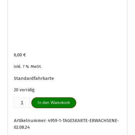
6,00
€
inkl. 7 % MwSt.
Standardfahrkarte
20 vorrätig
Tageskarte
In den Warenkorb
Erwachsene
02.08.24
Menge
Artikelnummer:
4959-1-TAGESKARTE-ERWACHSENE-
02.08.24