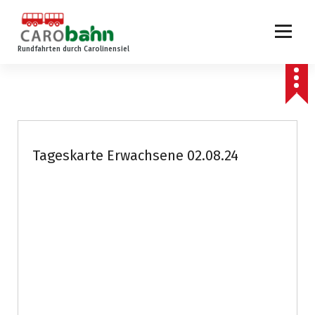
Z
u
m
Rundfahrten durch Carolinensiel
I
n
h
a
l
t
s
Tageskarte Erwachsene 02.08.24
p
r
i
n
g
e
n