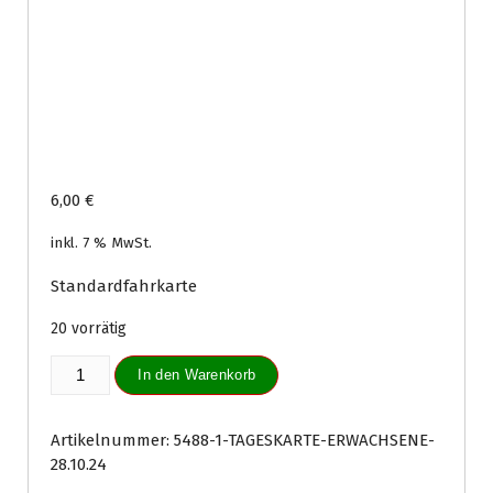
6,00
€
inkl. 7 % MwSt.
Standardfahrkarte
20 vorrätig
Tageskarte
In den Warenkorb
Erwachsene
28.10.24
Menge
Artikelnummer:
5488-1-TAGESKARTE-ERWACHSENE-
28.10.24