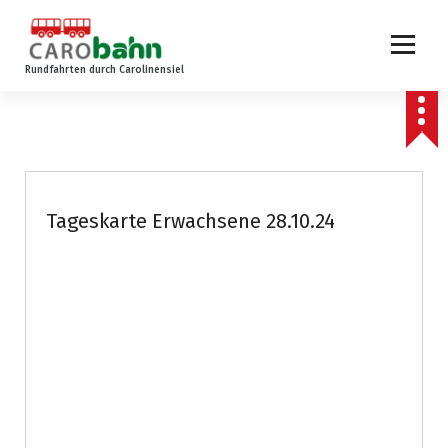
Z
u
m
Rundfahrten durch Carolinensiel
I
n
h
a
l
t
s
Tageskarte Erwachsene 28.10.24
p
r
i
n
g
e
n