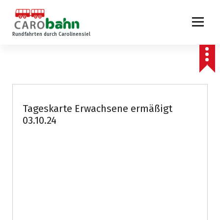
Z
u
m
Rundfahrten durch Carolinensiel
I
n
h
a
l
t
s
Tageskarte Erwachsene ermäßigt
p
03.10.24
r
i
n
g
e
n