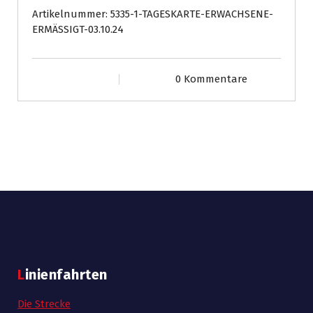
03.10.24
Artikelnummer:
5335-1-TAGESKARTE-ERWACHSENE-
Menge
ERMÄSSIGT-03.10.24
0 Kommentare
Linienfahrten
Die Strecke