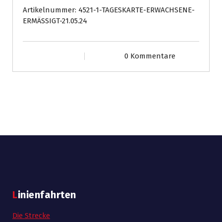
21.05.24
Artikelnummer:
4521-1-TAGESKARTE-ERWACHSENE-
Menge
ERMÄSSIGT-21.05.24
0 Kommentare
Linienfahrten
Die Strecke