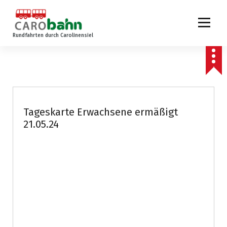
Z
u
m
Rundfahrten durch Carolinensiel
I
n
h
a
l
t
s
Tageskarte Erwachsene ermäßigt
p
21.05.24
r
i
n
g
e
n