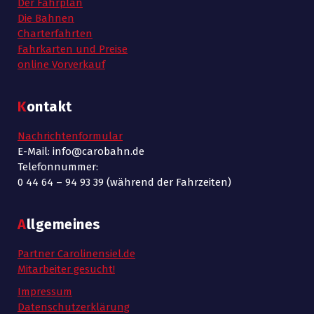
Der Fahrplan
ü
h
e
Die Bahnen
Charterfahrten
n
e
r
Fahrkarten und Preise
-
online Vorverkauf
u
1
N
n
9
Kontakt
a
d
/
Nachrichtenformular
v
A
E-Mail: info@carobahn.de
i
0
Telefonnummer:
n
0 44 64 – 94 93 39 (während der Fahrzeiten)
g
4
s
a
Allgemeines
/
i
t
Partner Carolinensiel.de
2
c
i
Mitarbeiter gesucht!
o
h
Impressum
0
Datenschutzerklärung