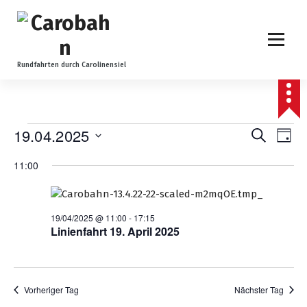
Z
u
m
I
n
Rundfahrten durch Carolinensiel
h
a
l
t
V
V
19.04.2025
V
Suche
Tag
s
Datum
e
p
e
e
11:00
wählen.
r
r
r
i
r
n
a
a
g
19/04/2025 @ 11:00
-
17:15
a
Linienfahrt 19. April 2025
n
e
n
n
n
s
s
t
s
Vorheriger Tag
Nächster Tag
t