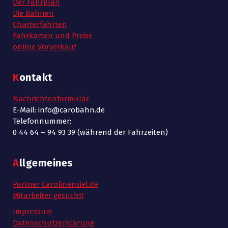
Der Fahrplan
ü
h
e
Die Bahnen
Charterfahrten
n
e
r
Fahrkarten und Preise
-
online Vorverkauf
u
0
N
n
7
Kontakt
a
d
/
Nachrichtenformular
v
A
E-Mail: info@carobahn.de
i
0
Telefonnummer:
n
0 44 64 – 94 93 39 (während der Fahrzeiten)
g
9
s
a
Allgemeines
/
i
t
Partner Carolinensiel.de
2
c
i
Mitarbeiter gesucht!
o
h
Impressum
0
Datenschutzerklärung