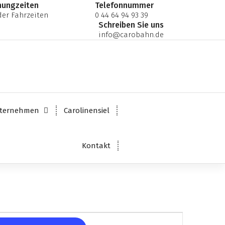
nungzeiten
Telefonnummer
er Fahrzeiten
0 44 64 94 93 39
Schreiben Sie uns
info@carobahn.de
ternehmen
Carolinensiel
Kontakt
V