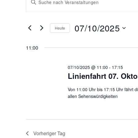
Schlüsselwort
e
e
eingeben.
r
Suche
r
07/10/2025
nach
Heute
a
Veranstaltungen
a
Datum
Schlüsselwort.
wählen.
n
11:00
n
s
s
07/10/2025 @ 11:00
-
17:15
t
Linienfahrt 07. Okt
t
a
Von 11:00 Uhr bis 17:15 Uhr fährt d
a
l
allen Sehenswürdigkeiten
l
t
u
t
n
Vorheriger Tag
u