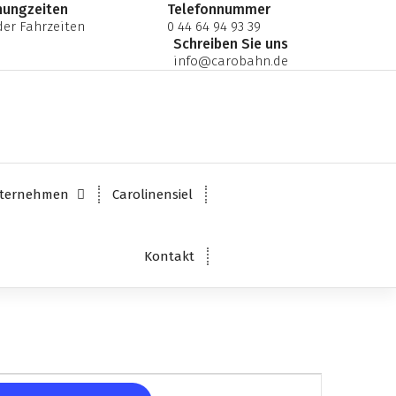
nungzeiten
Telefonnummer
er Fahrzeiten
0 44 64 94 93 39
Schreiben Sie uns
info@carobahn.de
ternehmen
Carolinensiel
Kontakt
V