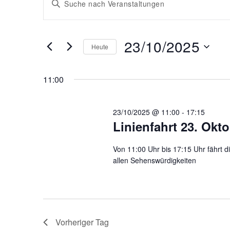
Schlüsselwort
e
e
eingeben.
r
Suche
r
23/10/2025
nach
Heute
a
Veranstaltungen
a
Datum
Schlüsselwort.
wählen.
n
11:00
n
s
s
23/10/2025 @ 11:00
-
17:15
t
Linienfahrt 23. Okt
t
a
Von 11:00 Uhr bis 17:15 Uhr fährt d
a
l
allen Sehenswürdigkeiten
l
t
u
t
n
Vorheriger Tag
u