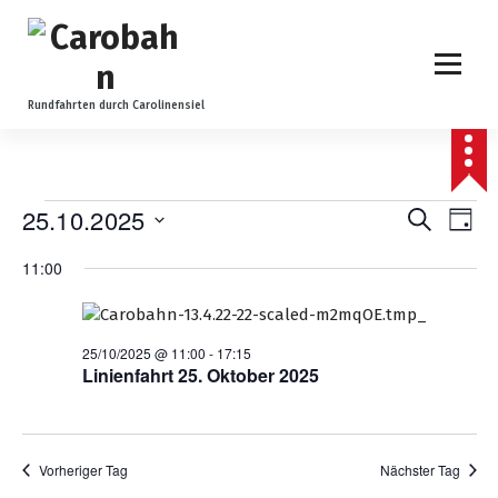
Z
u
m
I
n
Rundfahrten durch Carolinensiel
h
a
l
t
V
V
25.10.2025
V
Suche
Tag
s
Datum
e
p
e
e
11:00
wählen.
r
r
r
i
r
n
a
a
g
25/10/2025 @ 11:00
-
17:15
a
Linienfahrt 25. Oktober 2025
n
e
n
n
n
s
s
t
s
Vorheriger Tag
Nächster Tag
t