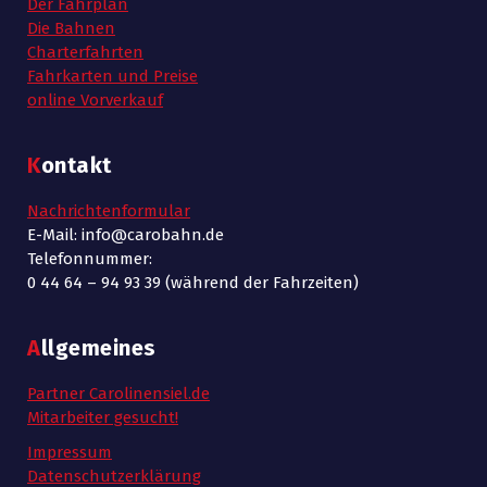
Der Fahrplan
ü
h
e
Die Bahnen
Charterfahrten
n
e
r
Fahrkarten und Preise
-
online Vorverkauf
u
2
N
n
5
Kontakt
a
d
/
Nachrichtenformular
v
A
E-Mail: info@carobahn.de
i
1
Telefonnummer:
n
0 44 64 – 94 93 39 (während der Fahrzeiten)
g
0
s
a
Allgemeines
/
i
t
Partner Carolinensiel.de
2
c
i
Mitarbeiter gesucht!
o
h
Impressum
0
Datenschutzerklärung