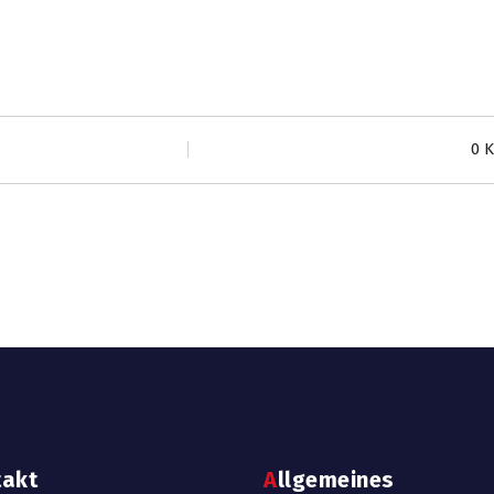
0 
takt
Allgemeines