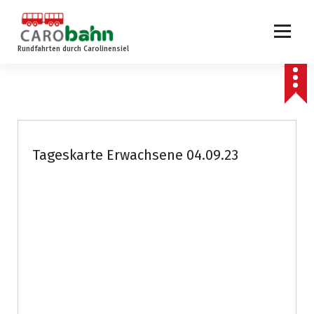
Z
u
m
Rundfahrten durch Carolinensiel
I
n
h
a
l
t
s
Tageskarte Erwachsene 04.09.23
p
r
i
n
g
e
n