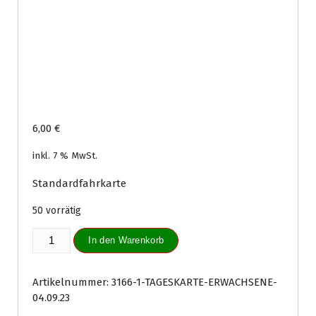
6,00
€
inkl. 7 % MwSt.
Standardfahrkarte
50 vorrätig
Tageskarte
In den Warenkorb
Erwachsene
04.09.23
Menge
Artikelnummer:
3166-1-TAGESKARTE-ERWACHSENE-
04.09.23